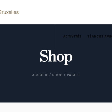
ACTIVITÉS
SÉANCES AVE
Shop
ACCUEIL
/
SHOP
/ PAGE 2