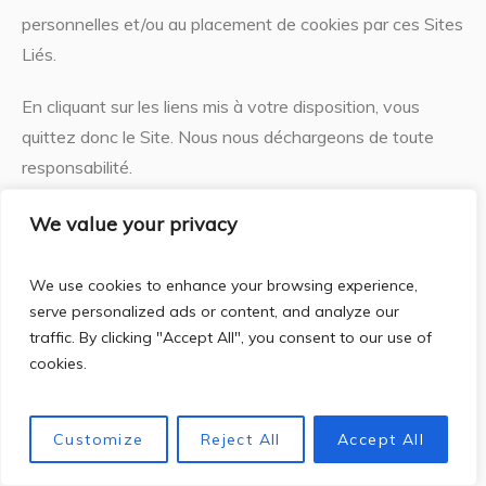
personnelles et/ou au placement de cookies par ces Sites
Liés.
En cliquant sur les liens mis à votre disposition, vous
quittez donc le Site. Nous nous déchargeons de toute
responsabilité.
Nous attirons votre attention sur l’importance du
We value your privacy
paramétrage d’un compte ouvert sur les réseaux sociaux,
s’agissant entre autre de la confidentialité et du
We use cookies to enhance your browsing experience,
traitement des données à caractère personnel.
serve personalized ads or content, and analyze our
traffic. By clicking "Accept All", you consent to our use of
k.
Violation de la Politique Vie Privée
cookies.
Nous pouvons communiquer toute information vous
Customize
Reject All
Accept All
concernant (y compris votre identité) aux autorités
publiques si cela s’avère nécessaire en cas de plainte ou