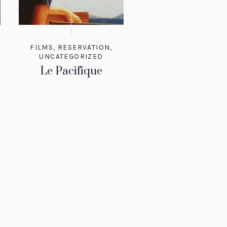
FILMS
,
RESERVATION
,
UNCATEGORIZED
Le Pacifique