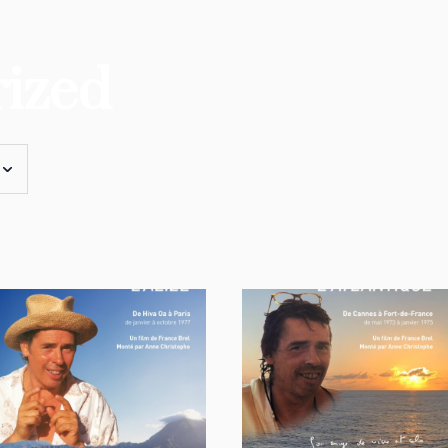
rized