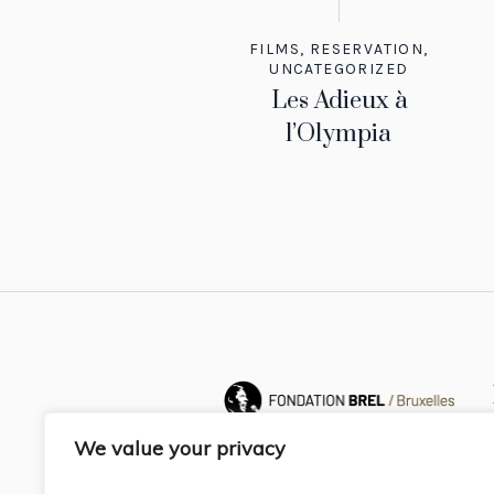
FILMS
,
RESERVATION
,
UNCATEGORIZED
Les Adieux à
l’Olympia
We value your privacy