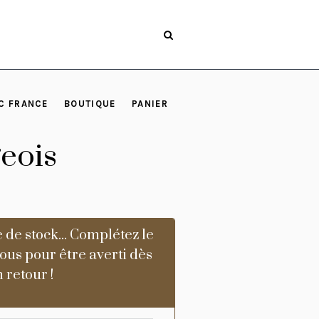
C FRANCE
BOUTIQUE
PANIER
eois
 de stock... Complétez le
ous pour être averti dès
 retour !