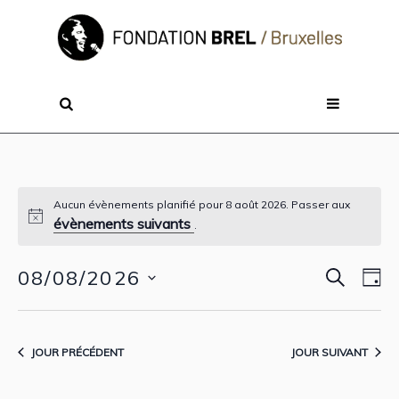
Aucun évènements planifié pour 8 août 2026. Passer aux
évènements suivants
Notice
.
RECHER
08/08/2026
Reche
Nav
J
de
Sélectionnez
et
vue
une
navig
JOUR PRÉCÉDENT
JOUR SUIVANT
Évè
date.