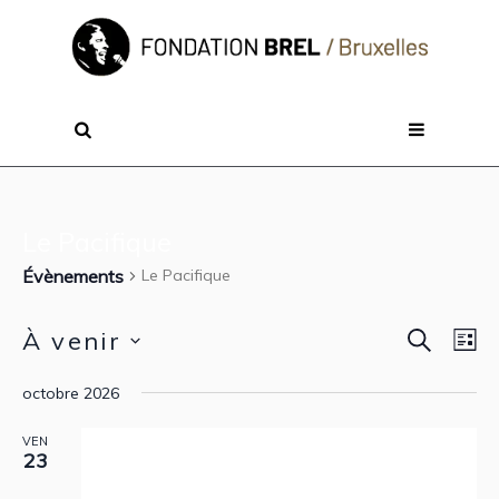
Le Pacifique
Évènements
Le Pacifique
RECHER
À venir
Reche
Nav
LI
de
Sélectionnez
et
octobre 2026
vue
une
navig
Évè
date.
VEN
23
de